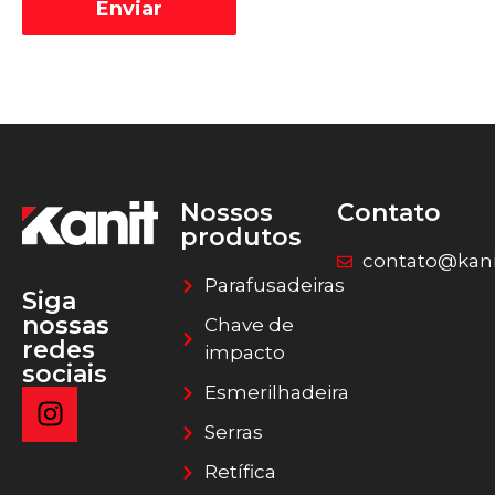
Alternative:
Nossos
Contato
produtos
contato@kani
Parafusadeiras
Siga
nossas
Chave de
redes
impacto
sociais
Esmerilhadeira
Serras
Retífica